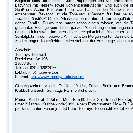
Begleiter alles unter einem Dach: Hüpfburgen und Klettermöglichk
Labyrinth mit Riesen- sowie Korkenzieherrutsche? Und auch die gr
Spaß und Action Pur. Vom Bistro aus hat man den Nachwuchs imm
entspannen. Bekannt ist die Tobewelt außerdem für ihre belie
„Krabbelfrühstück“ für die Allerkleinsten mit ihren Eltern eingelä
ganze Familie. Du wolltest immer schon einmal wissen, wie die
genau das Richtige sein: Einen ganzen Abend lang dürfen angemelde
natürlich inklusive! Und nach einem ereignisreichen Abenteuer bi
Schlafplatz in der Tobewelt. Am nächsten Morgen warten dann die E
zu den langen Tobenächten finden sich auf der Homepage, ebenso w
Anschrift:
Tommys Tobewelt
Roelckestraße 106
13088 Berlin
Telefon: 030 / 92093056
E-Mail: info@tobewelt.de
Internet:
http://www.tommys-tobewelt.de
Öffnungszeiten: Mo bis Fr 13 – 19 Uhr; Ferien (Berlin und Bran
Krabbelfrühstück. Sonntags Familienfrühstück.
Preise: Kinder ab 2 Jahren Mo – Fr 5,90 Euro; Sa, So und Feiertag
unter 2 Jahren (Krabbelkinder) inkl. einem Erwachsenen Mo – Fr 3,
pro Kind, in den Ferien je 3,50 Euro. Tommys Tobenacht kostet 22,9