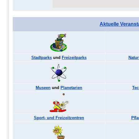
Aktuelle Veranst
Stadtparks
und
Freizeitparks
Natu
Museen
und
Planetarien
Tec
Sport- und Freizeitzentren
Pfl