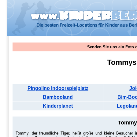
Senden Sie uns ein Foto 
Tommys 
Pingolino Indoorspielplatz
Jol
Bambooland
Bim-Boo
Kinderplanet
Legolan
Tommys
Tommy, der freundliche Tiger, heißt große und kleine Besucher 