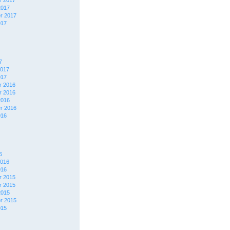
 2017
2017
r 2017
017
7
2017
017
 2016
 2016
2016
r 2016
016
6
2016
016
 2015
 2015
2015
r 2015
015