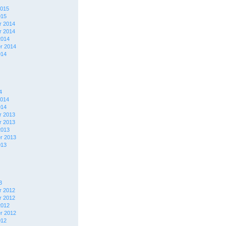
2015
015
 2014
 2014
2014
r 2014
014
4
2014
014
 2013
 2013
2013
r 2013
013
3
 2012
 2012
2012
r 2012
012