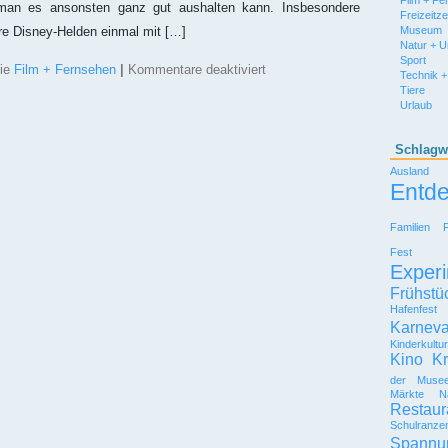
Film + Fe
man es ansonsten ganz gut aushalten kann. Insbesondere
Freizeitz
Museum
hre Disney-Helden einmal mit […]
Natur + 
Sport
für
rie
Film + Fernsehen
|
Kommentare deaktiviert
Technik +
Daisy,
Tiere
Donald
Urlaub
&
Co.
:
Schlagw
Entenhausen
Ausland
zu
Entd
Besuch
im
Schloss
Familien
Britz
Fest
Experi
Frühstü
Hafenfest
Karneva
Kinderkultu
Kino
Kr
der Muse
Märkte
N
Restaur
Schulranze
Spannu