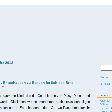
ärz 2012
Home
. : Entenhausen zu Besuch im Schloss Britz
Blog-Star
012
Kategor
 kaum ein Kind, das die Geschichten von Daisy, Donald und
Allgemein
würde. Die liebenswerten, manchmal auch etwas schrulligen
Bühne
tlich alle in Entenhausen – dem Ort, wo Panzerknacker ihr
Essen + T