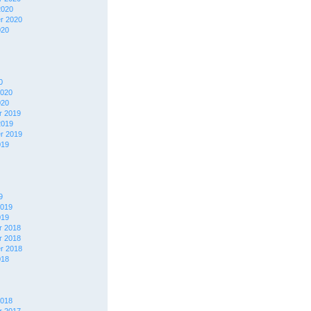
2020
r 2020
020
0
2020
020
 2019
2019
r 2019
019
9
2019
019
 2018
 2018
r 2018
018
2018