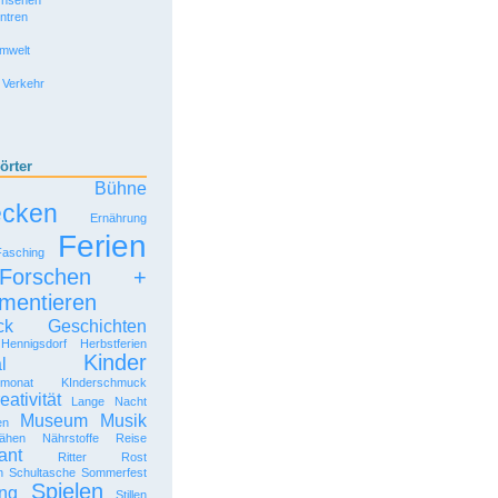
rnsehen
entren
Umwelt
 Verkehr
örter
Bühne
ecken
Ernährung
Ferien
Fasching
Forschen +
mentieren
ck
Geschichten
Hennigsdorf
Herbstferien
Kinder
l
rmonat
KInderschmuck
eativität
Lange Nacht
Museum
Musik
en
ähen
Nährstoffe
Reise
ant
Ritter Rost
n
Schultasche
Sommerfest
Spielen
ng
Stillen