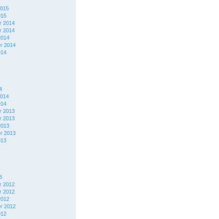
2015
015
 2014
 2014
2014
r 2014
014
4
2014
014
 2013
 2013
2013
r 2013
013
3
 2012
 2012
2012
r 2012
012