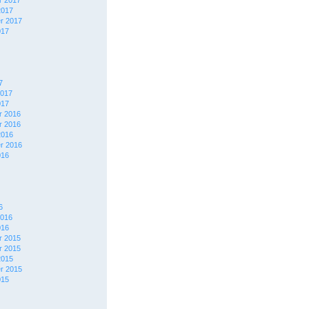
 2017
2017
r 2017
017
7
2017
017
 2016
 2016
2016
r 2016
016
6
2016
016
 2015
 2015
2015
r 2015
015