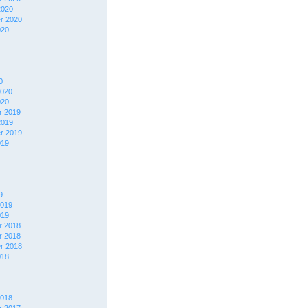
2020
r 2020
020
0
2020
020
 2019
2019
r 2019
019
9
2019
019
 2018
 2018
r 2018
018
2018