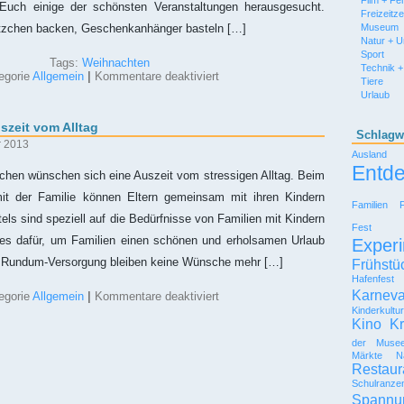
Film + Fe
 Euch einige der schönsten Veranstaltungen herausgesucht.
Freizeitz
Museum
ätzchen backen, Geschenkanhänger basteln […]
Natur + 
Sport
Tags:
Weihnachten
Technik +
für
egorie
Allgemein
|
Kommentare deaktiviert
Tiere
Es
Urlaub
weihnachtet
sehr:
szeit vom Alltag
Tolle
Schlagw
Tipps
r 2013
Ausland
für
Entd
Kinder
en wünschen sich eine Auszeit vom stressigen Alltag. Beim
&
t der Familie können Eltern gemeinsam mit ihren Kindern
Familien
Familien
in
els sind speziell auf die Bedürfnisse von Familien mit Kindern
Berlin
Fest
lles dafür, um Familien einen schönen und erholsamen Urlaub
Experi
r Rundum-Versorgung bleiben keine Wünsche mehr […]
Frühstü
Hafenfest
Karneva
für
egorie
Allgemein
|
Kommentare deaktiviert
Familienurlaub
Kinderkultu
–
Kino
Kr
Auszeit
der Muse
vom
Märkte
N
Alltag
Restaur
Schulranze
Spannu