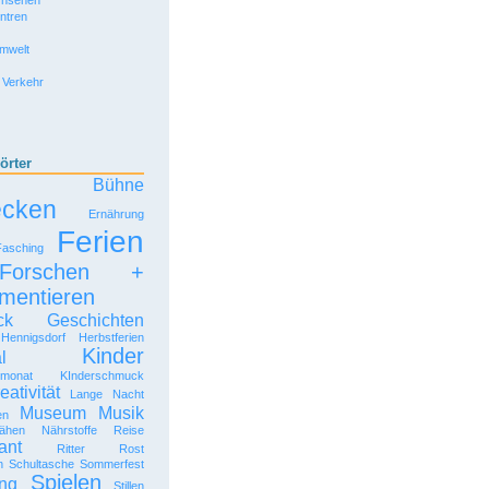
rnsehen
entren
Umwelt
 Verkehr
örter
Bühne
ecken
Ernährung
Ferien
Fasching
Forschen +
mentieren
ck
Geschichten
Hennigsdorf
Herbstferien
Kinder
l
rmonat
KInderschmuck
eativität
Lange Nacht
Museum
Musik
en
ähen
Nährstoffe
Reise
ant
Ritter Rost
n
Schultasche
Sommerfest
Spielen
ng
Stillen