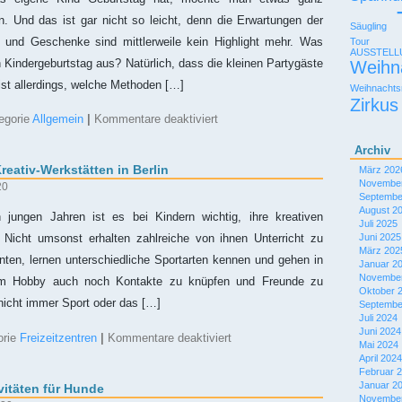
n. Und das ist gar nicht so leicht, denn die Erwartungen der
Säugling
e und Geschenke sind mittlerweile kein Highlight mehr. Was
Tour
AUSSTEL
Kindergeburtstag aus? Natürlich, dass die kleinen Partygäste
Weihn
st allerdings, welche Methoden […]
Weihnachts
Zirkus
für
egorie
Allgemein
|
Kommentare deaktiviert
Eine
Fotobox
Archiv
zum
reativ-Werkstätten in Berlin
März 202
Geburtstag
November
mieten
20
Septembe
August 2
jungen Jahren ist es bei Kindern wichtig, ihre kreativen
Juli 2025
Juni 2025
. Nicht umsonst erhalten zahlreiche von ihnen Unterricht zu
März 202
nten, lernen unterschiedliche Sportarten kennen und gehen in
Januar 2
November
m Hobby auch noch Kontakte zu knüpfen und Freunde zu
Oktober 
nicht immer Sport oder das […]
Septembe
Juli 2024
Juni 2024
für
orie
Freizeitzentren
|
Kommentare deaktiviert
Mai 2024
Die
April 2024
besten
Februar 
Kinder-
Januar 2
vitäten für Hunde
Kreativ-
November