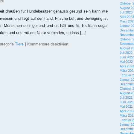
Werkstätten
020
Oktober 
in
August 2
Berlin
it draußen für Hundebesitzer genauso gesund sein kann wie
Juli 2023
April 2023
t erwiesen und liegt auf der Hand. Frische Luft und Bewegung ist
März 202
sten Menschen sehr gesund und es hält uns fit. Es kann sogar
Januar 2
Dezember
rken und uns mit der Natur verbinden, sodass […]
November
Oktober 
für
ategorie
Tiere
|
Kommentare deaktiviert
Septembe
Beste
August 2
Outdoor-
Juli 2022
Aktivitäten
Juni 2022
für
Mai 2022
Hunde
April 2022
März 202
Februar 
Januar 2
Dezember
Oktober 
August 2
Juli 2021
Juni 2021
Mai 2021
April 2021
März 202
Februar 
Januar 2
Dezember
November