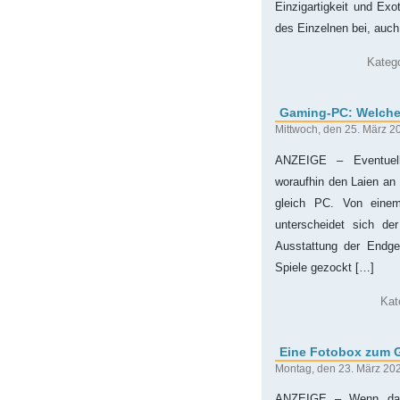
Einzigartigkeit und Exo
des Einzelnen bei, auch 
Kateg
Gaming-PC: Welche 
Mittwoch, den 25. März 2
ANZEIGE – Eventuell
woraufhin den Laien an 
gleich PC. Von eine
unterscheidet sich de
Ausstattung der Endge
Spiele gezockt […]
Kat
Eine Fotobox zum G
Montag, den 23. März 20
ANZEIGE – Wenn das 