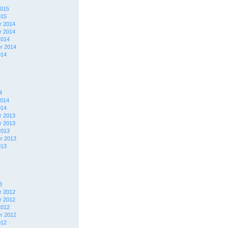
2015
015
 2014
 2014
2014
r 2014
014
4
2014
014
 2013
 2013
2013
r 2013
013
3
 2012
 2012
2012
r 2012
012