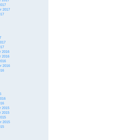
 2017
2017
r 2017
017
7
2017
017
 2016
 2016
2016
r 2016
016
6
2016
016
 2015
 2015
2015
r 2015
015