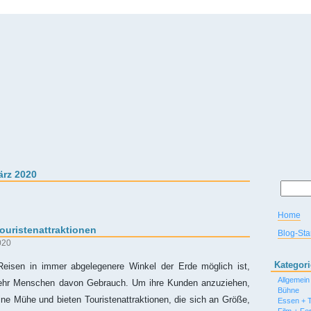
ärz 2020
Home
uristenattraktionen
Blog-Star
020
Kategor
isen in immer abgelegenere Winkel der Erde möglich ist,
Allgemein
hr Menschen davon Gebrauch. Um ihre Kunden anzuziehen,
Bühne
ne Mühe und bieten Touristenattraktionen, die sich an Größe,
Essen + T