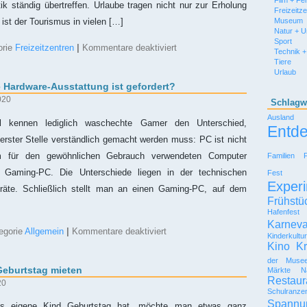
Film + Fe
tik ständig übertreffen. Urlaube tragen nicht nur zur Erholung
Freizeitz
Museum
ist der Tourismus in vielen […]
Natur + 
Sport
für
orie
Freizeitzentren
|
Kommentare deaktiviert
Technik +
Rekordbrechende
Tiere
Touristenattraktionen
Urlaub
Hardware-Ausstattung ist gefordert?
020
Schlagw
Ausland
 kennen lediglich waschechte Gamer den Unterschied,
Entd
erster Stelle verständlich gemacht werden muss: PC ist nicht
m für den gewöhnlichen Gebrauch verwendeten Computer
Familien
r Gaming-PC. Die Unterschiede liegen in der technischen
Fest
Experi
räte. Schließlich stellt man an einen Gaming-PC, auf dem
Frühstü
Hafenfest
Karneva
für
egorie
Allgemein
|
Kommentare deaktiviert
Kinderkultu
Gaming-
Kino
Kr
PC:
Welche
der Muse
eburtstag mieten
Märkte
N
Hardware-
Restaur
Ausstattung
20
ist
Schulranze
gefordert?
Spannu
eigene Kind Geburtstag hat, möchte man etwas ganz