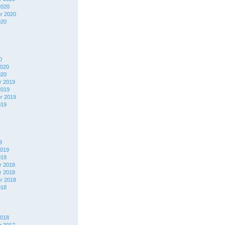
2020
r 2020
020
0
2020
020
 2019
2019
r 2019
019
9
2019
019
 2018
 2018
r 2018
018
2018