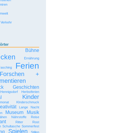
rnsehen
entren
Umwelt
 Verkehr
örter
Bühne
ecken
Ernährung
Ferien
Fasching
Forschen +
mentieren
ck
Geschichten
Hennigsdorf
Herbstferien
Kinder
l
rmonat
KInderschmuck
eativität
Lange Nacht
Museum
Musik
en
ähen
Nährstoffe
Reise
ant
Ritter Rost
n
Schultasche
Sommerfest
Spielen
ng
Stillen