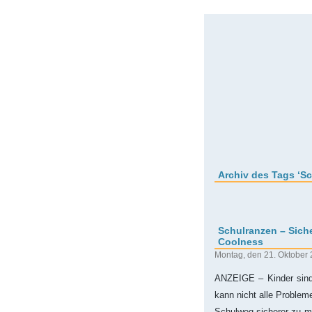
Archiv des Tags ‘S
Schulranzen – Siche
Coolness
Montag, den 21. Oktober
ANZEIGE – Kinder sind 
kann nicht alle Problem
Schulweg sicherer zu m