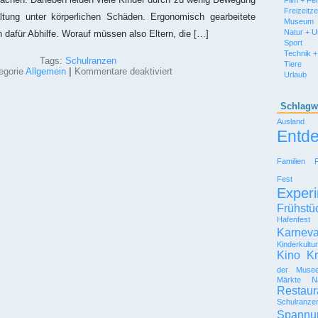
Film + Fe
Freizeitz
ltung unter körperlichen Schäden. Ergonomisch gearbeitete
Museum
Natur + 
 dafür Abhilfe. Worauf müssen also Eltern, die […]
Sport
Technik +
Tags:
Schulranzen
Tiere
für
egorie
Allgemein
|
Kommentare deaktiviert
Urlaub
Schulranzen
–
Sicherheit
Schlagw
und
Ausland
Gesundheit
Entd
der
Kinder
sind
Familien
wichtiger
als
Fest
Coolness
Experi
Frühstü
Hafenfest
Karneva
Kinderkultu
Kino
Kr
der Muse
Märkte
N
Restaur
Schulranze
Spannu