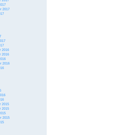
 2017
2017
r 2017
017
7
2017
017
 2016
 2016
2016
r 2016
016
6
2016
016
 2015
 2015
2015
r 2015
015