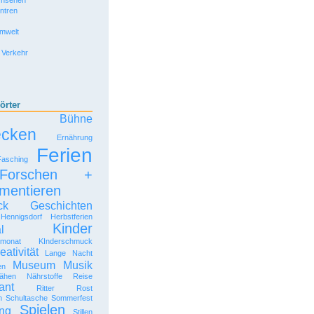
rnsehen
entren
Umwelt
 Verkehr
örter
Bühne
ecken
Ernährung
Ferien
Fasching
Forschen +
mentieren
ck
Geschichten
Hennigsdorf
Herbstferien
Kinder
l
rmonat
KInderschmuck
eativität
Lange Nacht
Museum
Musik
en
ähen
Nährstoffe
Reise
ant
Ritter Rost
n
Schultasche
Sommerfest
Spielen
ng
Stillen