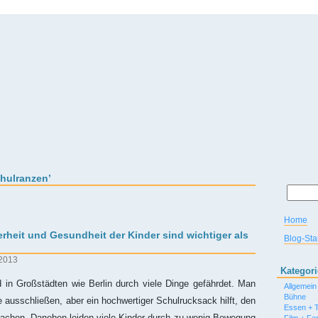
chulranzen’
Home
rheit und Gesundheit der Kinder sind wichtiger als
Blog-Star
 2013
Kategor
in Großstädten wie Berlin durch viele Dinge gefährdet. Man
Allgemein
Bühne
e ausschließen, aber ein hochwertiger Schulrucksack hilft, den
Essen + T
achen. Daneben leiden viele Kinder durch zu wenig Bewegung