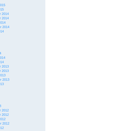
2015
015
 2014
 2014
2014
r 2014
014
4
2014
014
 2013
 2013
2013
r 2013
013
3
 2012
 2012
2012
r 2012
012