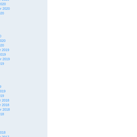
2020
r 2020
020
0
2020
020
 2019
2019
r 2019
019
9
2019
019
 2018
 2018
r 2018
018
2018