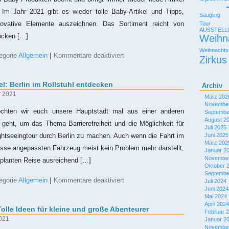
es?
 Im Jahr 2021 gibt es wieder tolle Baby-Artikel und Tipps,
Säugling
ovative Elemente auszeichnen. Das Sortiment reicht von
Tour
AUSSTEL
ücken […]
Weihn
Weihnachts
für
egorie
Allgemein
|
Kommentare deaktiviert
Zirkus
Unkonventionelle
Produkte
für
l: Berlin im Rollstuhl entdecken
Archiv
hippe
Babys
r 2021
März 202
im
November
Jahr
ten wir euch unsere Hauptstadt mal aus einer anderen
Septembe
2021
August 2
 geht, um das Thema Barrierefreiheit und die Möglichkeit für
Juli 2025
Juni 2025
ightseeingtour durch Berlin zu machen. Auch wenn die Fahrt im
März 202
isse angepassten Fahrzeug meist kein Problem mehr darstellt,
Januar 2
November
eplanten Reise ausreichend […]
Oktober 
Septembe
für
egorie
Allgemein
|
Kommentare deaktiviert
Juli 2024
Perspektivenwechsel:
Juni 2024
Berlin
Mai 2024
im
April 2024
olle Ideen für kleine und große Abenteurer
Rollstuhl
Februar 
entdecken
2021
Januar 2
November