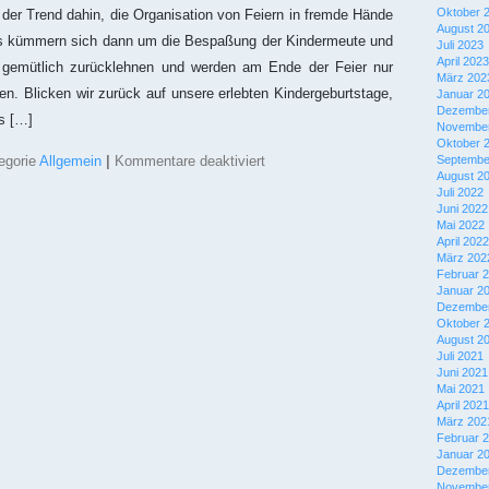
Oktober 
der Trend dahin, die Organisation von Feiern in fremde Hände
August 2
 kümmern sich dann um die Bespaßung der Kindermeute und
Juli 2023
April 2023
h gemütlich zurücklehnen und werden am Ende der Feier nur
März 202
n. Blicken wir zurück auf unsere erlebten Kindergeburtstage,
Januar 2
Dezember
s […]
November
Oktober 
für
egorie
Allgemein
|
Kommentare deaktiviert
Septembe
Kindergeburtstag:
August 2
Tolle
Juli 2022
Ideen
Juni 2022
für
Mai 2022
kleine
April 2022
und
März 202
große
Februar 
Abenteurer
Januar 2
Dezember
Oktober 
August 2
Juli 2021
Juni 2021
Mai 2021
April 2021
März 202
Februar 
Januar 2
Dezember
November