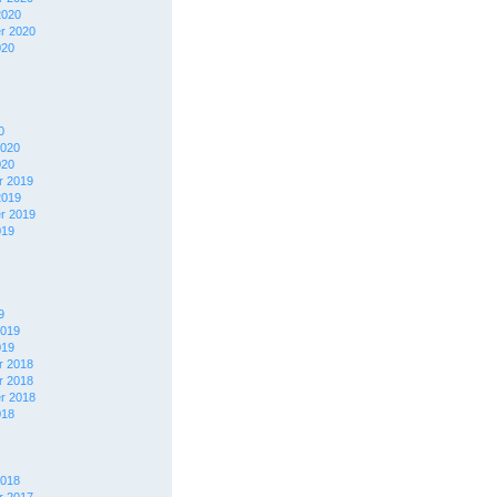
2020
r 2020
020
0
2020
020
 2019
2019
r 2019
019
9
2019
019
 2018
 2018
r 2018
018
2018