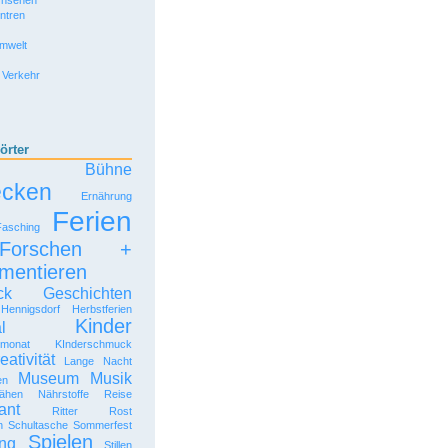
rnsehen
entren
Umwelt
 Verkehr
örter
Bühne
ecken
Ernährung
Ferien
Fasching
Forschen +
mentieren
ck
Geschichten
Hennigsdorf
Herbstferien
Kinder
l
rmonat
KInderschmuck
eativität
Lange Nacht
Museum
Musik
en
ähen
Nährstoffe
Reise
ant
Ritter Rost
n
Schultasche
Sommerfest
Spielen
ng
Stillen