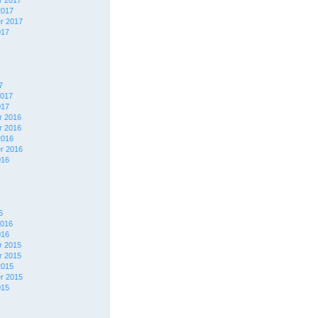
 2017
2017
r 2017
017
7
2017
017
 2016
 2016
2016
r 2016
016
6
2016
016
 2015
 2015
2015
r 2015
015