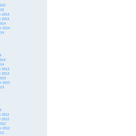
2015
015
 2014
 2014
2014
r 2014
014
4
2014
014
 2013
 2013
2013
r 2013
013
3
 2012
 2012
2012
r 2012
012