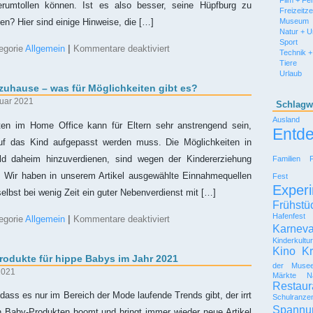
Film + Fe
herumtollen können. Ist es also besser, seine Hüpfburg zu
Freizeitz
Museum
en? Hier sind einige Hinweise, die […]
Natur + 
Sport
für
egorie
Allgemein
|
Kommentare deaktiviert
Technik +
Hüpfburg:
Tiere
Kauf
Urlaub
oder
 zuhause – was für Möglichkeiten gibt es?
Miete?
ruar 2021
Schlagw
Ausland
n im Home Office kann für Eltern sehr anstrengend sein,
Entd
f das Kind aufgepasst werden muss. Die Möglichkeiten in
ld daheim hinzuverdienen, sind wegen der Kindererziehung
Familien
t. Wir haben in unserem Artikel ausgewählte Einnahmequellen
Fest
Experi
elbst bei wenig Zeit ein guter Nebenverdienst mit […]
Frühstü
Hafenfest
für
egorie
Allgemein
|
Kommentare deaktiviert
Karneva
Arbeiten
trotz
Kinderkultu
Kind
Kino
Kr
rodukte für hippe Babys im Jahr 2021
zuhause
der Muse
–
2021
Märkte
N
was
Restaur
für
ss es nur im Bereich der Mode laufende Trends gibt, der irrt
Schulranze
Möglichkeiten
Spannu
n Baby-Produkten boomt und bringt immer wieder neue Artikel
gibt