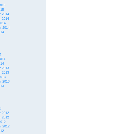
2015
015
 2014
 2014
2014
r 2014
014
4
2014
014
 2013
 2013
2013
r 2013
013
3
 2012
 2012
2012
r 2012
012