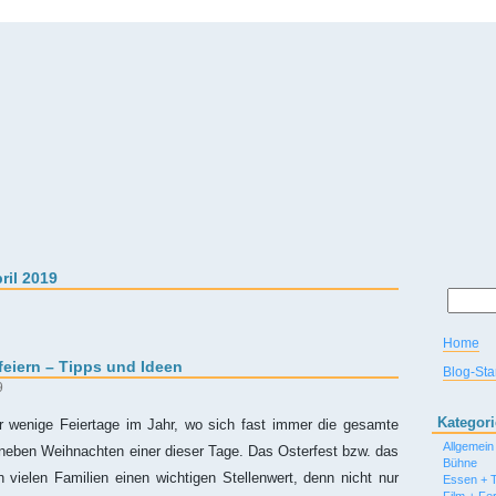
ril 2019
Home
feiern – Tipps und Ideen
Blog-Star
9
Kategor
 wenige Feiertage im Jahr, wo sich fast immer die gesamte
Allgemein
st neben Weihnachten einer dieser Tage. Das Osterfest bzw. das
Bühne
 vielen Familien einen wichtigen Stellenwert, denn nicht nur
Essen + T