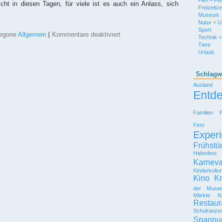
Film + Fe
ht in diesen Tagen, für viele ist es auch ein Anlass, sich
Freizeitz
Museum
Natur + 
Sport
für
egorie
Allgemein
|
Kommentare deaktiviert
Technik +
Mit
Tiere
Kindern
Urlaub
Ostern
feiern
–
Schlagw
Tipps
Ausland
und
Entd
Ideen
Familien
Fest
Experi
Frühstü
Hafenfest
Karneva
Kinderkultu
Kino
Kr
der Muse
Märkte
N
Restaur
Schulranze
Spannu