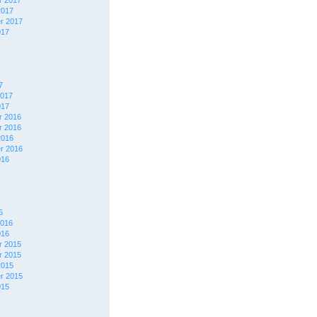
 2017
2017
r 2017
017
7
2017
017
 2016
 2016
2016
r 2016
016
6
2016
016
 2015
 2015
2015
r 2015
015