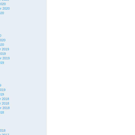
2020
r 2020
020
0
2020
020
 2019
2019
r 2019
019
9
2019
019
 2018
 2018
r 2018
018
2018