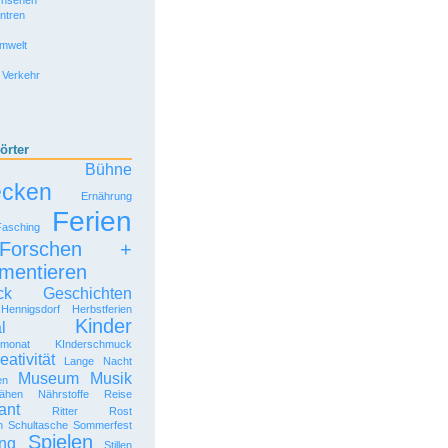
rnsehen
entren
Umwelt
 Verkehr
örter
Bühne
ecken
Ernährung
Ferien
Fasching
Forschen +
mentieren
ck
Geschichten
Hennigsdorf
Herbstferien
Kinder
l
rmonat
KInderschmuck
eativität
Lange Nacht
Museum
Musik
en
ähen
Nährstoffe
Reise
ant
Ritter Rost
n
Schultasche
Sommerfest
Spielen
ng
Stillen