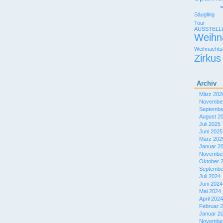
das
Berner
Säugling
Oberland
Tour
AUSSTEL
Weihn
Weihnachts
Zirkus
Archiv
März 202
November
Septembe
August 2
Juli 2025
Juni 2025
März 202
Januar 2
November
Oktober 
Septembe
Juli 2024
Juni 2024
Mai 2024
April 2024
Februar 
Januar 2
November