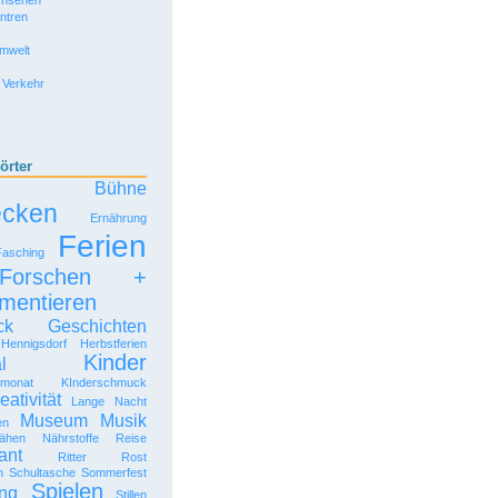
rnsehen
entren
Umwelt
 Verkehr
örter
Bühne
ecken
Ernährung
Ferien
Fasching
Forschen +
mentieren
ck
Geschichten
Hennigsdorf
Herbstferien
Kinder
l
rmonat
KInderschmuck
eativität
Lange Nacht
Museum
Musik
en
ähen
Nährstoffe
Reise
ant
Ritter Rost
n
Schultasche
Sommerfest
Spielen
ng
Stillen