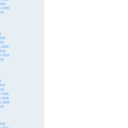
2020
r 2020
020
0
2020
020
 2019
2019
r 2019
019
9
2019
019
 2018
 2018
r 2018
018
2018