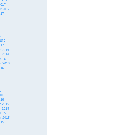
 2017
2017
r 2017
017
7
2017
017
 2016
 2016
2016
r 2016
016
6
2016
016
 2015
 2015
2015
r 2015
015