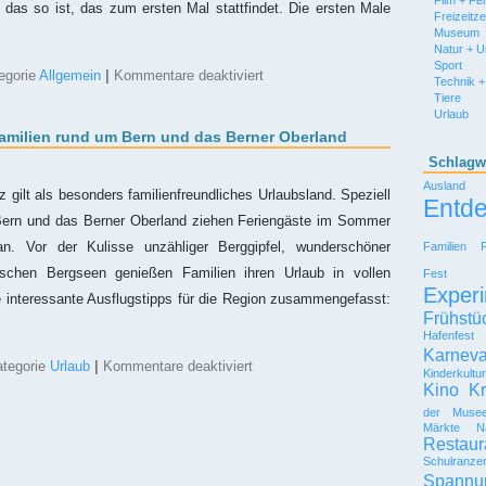
Film + Fe
as so ist, das zum ersten Mal stattfindet. Die ersten Male
Freizeitz
Museum
Natur + 
Sport
für
egorie
Allgemein
|
Kommentare deaktiviert
Technik +
Die
Tiere
Geburt:
Urlaub
Jedes
Familien rund um Bern und das Berner Oberland
Mal
ein
Schlagw
erstes
Ausland
Mal
ilt als besonders familienfreundliches Urlaubsland. Speziell
Entd
[Sponsored
Bern und das Berner Oberland ziehen Feriengäste im Sommer
Video]
. Vor der Kulisse unzähliger Berggipfel, wunderschöner
Familien
chen Bergseen genießen Familien ihren Urlaub in vollen
Fest
Experi
e interessante Ausflugstipps für die Region zusammengefasst:
Frühstü
Hafenfest
Karneva
für
ategorie
Urlaub
|
Kommentare deaktiviert
Kinderkultu
Ausflugstipps
Kino
Kr
für
Familien
der Muse
Märkte
N
rund
Restaur
um
Bern
Schulranze
und
Spannu