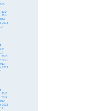
2015
015
 2014
 2014
2014
r 2014
014
4
2014
014
 2013
 2013
2013
r 2013
013
3
 2012
 2012
2012
r 2012
012