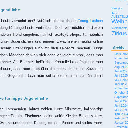
Säugling
ugendliche
Tour
AUSSTEL
Weihn
heute vermehrt ein? Natürlich gibt es da die
Young Fashion
eidung für junge Leute vertreiben. Doch wir möchten in diesem
Weihnachts
Zirkus
anderen Trend eingehen, nämlich Sextoys-Shops. Ja, natürlich
unter Jugendlichen und jungen Erwachsenen häufig online
Archiv
e ersten Erfahrungen auch mit sich selber zu machen. Jungs
März 202
 doch Mädchen denken sich dann vielleicht einmal, dass man
November
könnte. Als Elternteil heißt das: Kontrolle ist gefragt und man
Septembe
August 2
schauen, dass man offen über die Thematik spricht. Sowas ist
Juli 2025
 im Gegenteil. Doch man sollte besser nicht zu früh damit
Juni 2025
März 202
Januar 2
November
Oktober 
Septembe
e für hippe Jugendliche
Juli 2024
Juni 2024
s kommenden Jahres zählen kurze Miniröcke, ballonartige
Mai 2024
April 2024
ngerie-Details, Fischnetz-Looks, weiße Kleider, Blüten-Muster,
Februar 
BHs, volumenreiche Kleider, beige It-Pieces und vieles mehr.
Januar 2
November