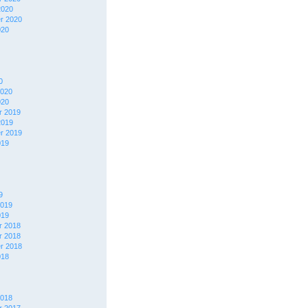
2020
r 2020
020
0
2020
020
 2019
2019
r 2019
019
9
2019
019
 2018
 2018
r 2018
018
2018