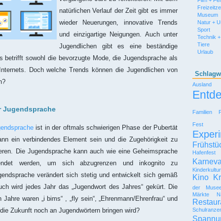
Film + Fe
Freizeitz
natürlichen Verlauf der Zeit gibt es immer
Museum
wieder Neuerungen, innovative Trends
Natur + 
Sport
und einzigartige Neigungen. Auch unter
Technik +
Tiere
Jugendlichen gibt es eine beständige
Urlaub
s betrifft sowohl die bevorzugte Mode, die Jugendsprache als
Internets. Doch welche Trends können die Jugendlichen von
Schlagw
n?
Ausland
Entd
r Jugendsprache
Familien
Fest
gendsprache
ist in der oftmals schwierigen Phase der Pubertät
Experi
ann ein verbindendes Element sein und die Zugehörigkeit zu
Frühstü
ieren. Die Jugendsprache kann auch wie eine Geheimsprache
Hafenfest
Karneva
endet werden, um sich abzugrenzen und inkognito zu
Kinderkultu
endsprache verändert sich stetig und entwickelt sich gemäß
Kino
Kr
Auch wird jedes Jahr das „Jugendwort des Jahres“ gekürt. Die
der Muse
Märkte
N
n Jahre waren „i bims“ , „fly sein“, „Ehrenmann/Ehrenfrau“ und
Restaur
Schulranze
 die Zukunft noch an Jugendwörtern bringen wird?
Spannu