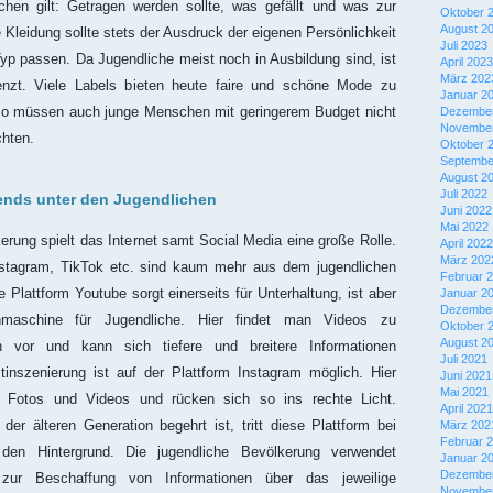
hen gilt: Getragen werden sollte, was gefällt und was zur
Oktober 
August 2
 Kleidung sollte stets der Ausdruck der eigenen Persönlichkeit
Juli 2023
yp passen. Da Jugendliche meist noch in Ausbildung sind, ist
April 2023
März 202
nzt. Viele Labels bieten heute faire und schöne Mode zu
Januar 2
So müssen auch junge Menschen mit geringerem Budget nicht
Dezember
November
chten.
Oktober 
Septembe
August 2
Juli 2022
rends unter den Jugendlichen
Juni 2022
Mai 2022
erung spielt das Internet samt Social Media eine große Rolle.
April 2022
März 202
stagram, TikTok etc. sind kaum mehr aus dem jugendlichen
Februar 
 Plattform Youtube sorgt einerseits für Unterhaltung, ist aber
Januar 2
Dezember
hmaschine für Jugendliche. Hier findet man Videos zu
Oktober 
August 2
 vor und kann sich tiefere und breitere Informationen
Juli 2021
tinszenierung ist auf der Plattform Instagram möglich. Hier
Juni 2021
Mai 2021
 Fotos und Videos und rücken sich so ins rechte Licht.
April 2021
er älteren Generation begehrt ist, tritt diese Plattform bei
März 202
Februar 
den Hintergrund. Die jugendliche Bevölkerung verwendet
Januar 2
Dezember
zur Beschaffung von Informationen über das jeweilige
November