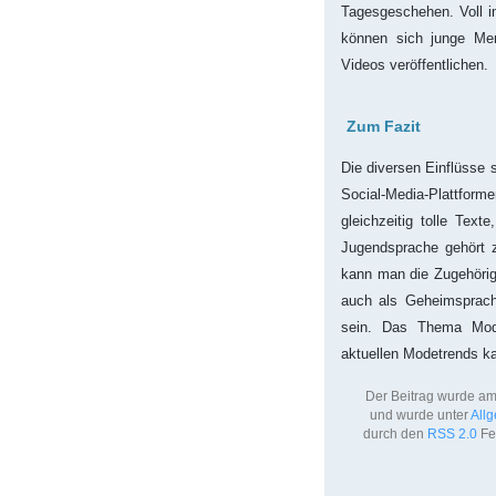
Tagesgeschehen. Voll im
können sich junge Men
Videos veröffentlichen.
Zum Fazit
Die diversen Einflüsse s
Social-Media-Plattform
gleichzeitig tolle Tex
Jugendsprache gehört 
kann man die Zugehörig
auch als Geheimsprach
sein. Das Thema Mode
aktuellen Modetrends k
Der Beitrag wurde am
und wurde unter
All
durch den
RSS 2.0
Fee