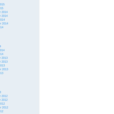
2015
015
 2014
 2014
2014
r 2014
014
4
2014
014
 2013
 2013
2013
r 2013
013
3
 2012
 2012
2012
r 2012
012