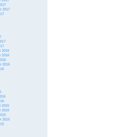
 2017
2017
r 2017
017
7
2017
017
 2016
 2016
2016
r 2016
016
6
2016
016
 2015
 2015
2015
r 2015
015