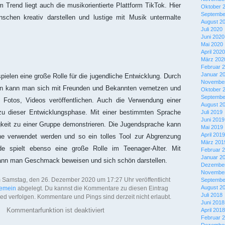
 Trend liegt auch die musikorientierte Plattform TikTok. Hier
Oktober 
Septembe
schen kreativ darstellen und lustige mit Musik untermalte
August 2
Juli 2020
Juni 2020
Mai 2020
April 2020
März 202
Februar 
Januar 2
pielen eine große Rolle für die jugendliche Entwicklung. Durch
November
en kann man sich mit Freunden und Bekannten vernetzen und
Oktober 
Septembe
te, Fotos, Videos veröffentlichen. Auch die Verwendung einer
August 2
zu dieser Entwicklungsphase. Mit einer bestimmten Sprache
Juli 2019
Juni 2019
keit zu einer Gruppe demonstrieren. Die Jugendsprache kann
Mai 2019
April 2019
e verwendet werden und so ein tolles Tool zur Abgrenzung
März 201
 spielt ebenso eine große Rolle im Teenager-Alter. Mit
Februar 
Januar 2
ann man Geschmack beweisen und sich schön darstellen.
Dezember
November
 Samstag, den 26. Dezember 2020 um 17:27 Uhr veröffentlicht
Septembe
August 2
gemein
abgelegt. Du kannst die Kommentare zu diesen Eintrag
Juli 2018
d verfolgen. Kommentare und Pings sind derzeit nicht erlaubt.
Juni 2018
Kommentarfunktion ist deaktiviert
April 2018
Februar 