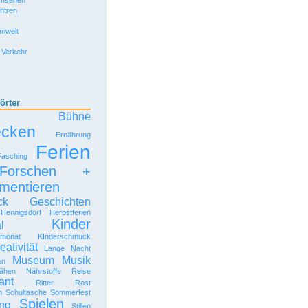
rnsehen
entren
Umwelt
 Verkehr
örter
Bühne
ecken
Ernährung
Ferien
Fasching
Forschen +
mentieren
ck
Geschichten
Hennigsdorf
Herbstferien
Kinder
l
rmonat
KInderschmuck
eativität
Lange Nacht
Museum
Musik
en
ähen
Nährstoffe
Reise
ant
Ritter Rost
n
Schultasche
Sommerfest
Spielen
ng
Stillen